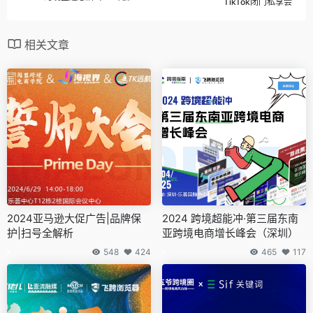
TikTok闭门私享会
相关文章
2024亚马逊大促广告|品牌保
2024 跨境超能冲·第三届东南
护|扫号全解析
亚跨境电商增长峰会（深圳）
548
424
465
117