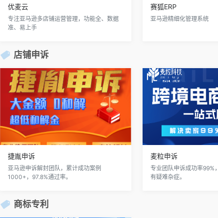
优麦云
赛狐ERP
专注亚马逊多店铺运营管理，功能全、数据
亚马逊精细化管理系统
准、易上手
店铺申诉
捷胤申诉
麦粒申诉
亚马逊申诉解封团队，累计成功案例
专业团队申诉成功率99%
1000+，97.8%通过率。
有疑难杂症。
商标专利