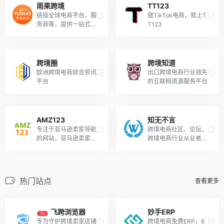
雨果跨境
TT123
链接全球电商平台、服
做TikTok电商，就上T
务商等，提供一站式全
T123
链条的品牌出海服务
跨境圈
跨境知道
欧洲跨境电商综合资讯
出口跨境电商行业领先
平台
的互联网资源服务平台
AMZ123
知无不言
专注于亚马逊卖家导航
跨境电商社区、论坛，
的网站，亚马逊卖家运
跨境电商行业从业者的
营必备工具
专业型交流和学习社区
热门站点
查看更多
飞跨浏览器
妙手ERP
Top
专为守护跨境卖家店铺
跨境电商免费ERP，6