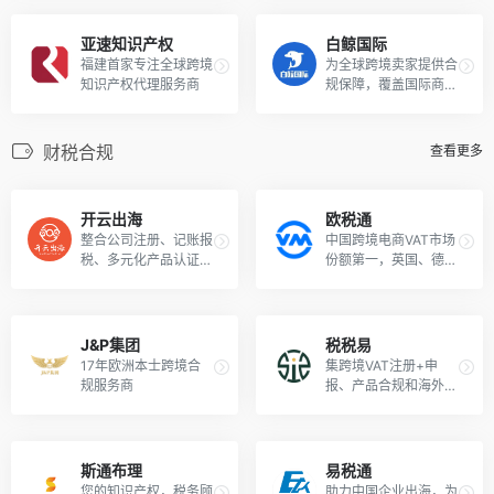
亚速知识产权
白鲸国际
福建首家专注全球跨境
为全球跨境卖家提供合
知识产权代理服务商
规保障，覆盖国际商
标、专利、工商、版
权、VAT、EPR等多领
域
财税合规
查看更多
开云出海
欧税通
整合公司注册、记账报
中国跨境电商VAT市场
税、多元化产品认证、
份额第一，英国、德
全球商标注册、ODI备
国、西班牙税局官方认
案等海外财税合规全链
证的API报税软件
路服务。
J&P集团
税税易
17年欧洲本士跨境合
集跨境VAT注册+申
规服务商
报、产品合规和海外知
识产权服务为一体的S
AAS平台
斯通布理
易税通
您的知识产权，税务顾
助力中国企业出海，为