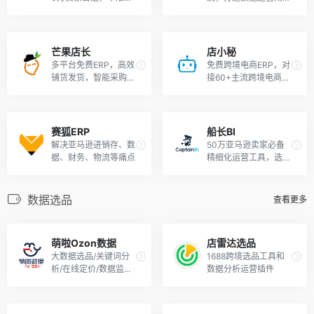
量！
环，提高运营效率
芒果店长
店小秘
多平台免费ERP，高效
免费跨境电商ERP，对
铺货发货，智能采购仓
接60+主流跨境电商平
储
台
赛狐ERP
船长BI
解决亚马逊进销存、数
50万亚马逊卖家必备
据、财务、物流等痛点
精细化运营工具，选
品/广告/财务
数据选品
查看更多
萌啦Ozon数据
店雷达选品
大数据选品/关键词分
1688跨境选品工具和
析/在线定价/数据监控/
数据分析运营插件
店铺管理