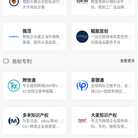
借助大健云仓轻松进行
跨境电商分销B2B平
大件商品交易
台，帮助工厂及品牌供
应商拓展海外销路，提
供一件代发
微茂
赋能思创
帮助企业建立海外销售
一站式跨境电商柔性供
渠道，提供从选品到销
应链选品服务平台
售到结算各个环节的服
务
商标专利
查看更多
跨信通
麦德通
专业提供跨境ERP和V
全球商标注册平台，全
AT合规注册申报服
球220+国家和地区均
务，累计服务超12万
可注册
+客户
多芈知识产权
大麦知识产权
为亚马逊、eBay等80
专注为跨境企业提供商
00+跨境企业商家提供
标、专利、版权及侵权
跨境知识产权服务和欧
维权等服务
洲税务VAT服务