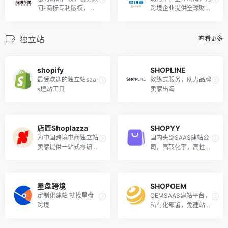
问-商标专利版权，欧
跨境企业提供全球财税
洲VAT等
合规保障
独立站
查看更多
shopify
SHOPLINE
最受欢迎的独立站saa
教练式服务，助力品牌
s建站工具
卖家出海
店匠Shoplazza
SHOPYY
为中国跨境电商独立站
国内头部SAAS建站公
卖家提供一站式零编程
司，高转化率，高性价
的外贸建站平台
比
星盘跨境
SHOPOEM
定制化建站 就找星盘
OEMSAAS建站平台，
跨境
私有化部署，免建站费
用