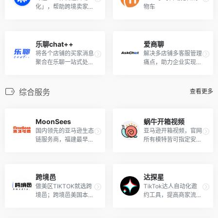
化」，帮助跨境卖家解
物车
决重复性工作。
乐聊chat++
爱商聊
将各个店铺的买家消息
解决多店铺多客服管理
聚合在乐聊一站式处
痛点，助力企业实现全
理，多种工具提升客服
面数字化
人效
综合服务
查看更多
MoonSees
蜗牛开箱视频
国内领先的亚马逊生态
亚马逊开箱视频，官网
链服务商，福建最早的
所有模特皆可指定安排
本土亚马逊卖家培训服
拍摄
务商之一
跨境邑
达探星
做美区TIKTOK就选跨
TikTok达人自动化邀
境邑；跨境邑美国本土
约工具，提高商家流量
全流程服务机构
转化