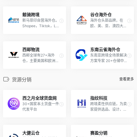
国、印度尼西亚、墨西
哥。
鲸骑跨境
谷仓海外仓
新马菲印自营海外仓。
海外仓头部品牌，在
Shopee，Tiktok，La
欧、美、亚、澳四大洲
zada官方认证优选
业务覆盖30+国家，面
仓，自研ERP系统，打
积超100万平方米，日
造东南亚仓配一体化服
均订单超40万单
务。
西邮物流
东南云雀海外仓
西邮全球有27+海外
东南亚跨境全场景解决
仓，主要美国和欧洲仓
方案专家 20+仓储中
群
心，20W+平仓库
货源分销
查看更多
西之月全球货盘网
指纹科技
30+国家本土货盘一件
跨境柔性供应链，为卖
代发平台
家提供选品、设计、生
产、物流等一站式服务
大健云仓
赛盈分销