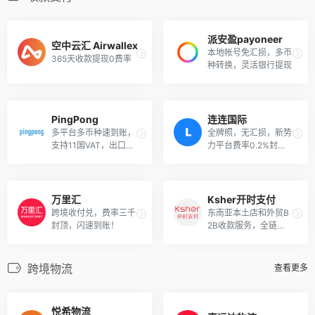
派安盈payoneer
空中云汇 Airwallex
本地帐号免汇损，多币
365天收款提现0费率
种转换，灵活银行提现
PingPong
连连国际
多平台多币种速到账，
全牌照，无汇损，新势
支持11国VAT，出口退
力平台费率0.2%封
税，虚拟信用卡
顶，5分钟内到账
万里汇
Ksher开时支付
跨境收付兑，费率三千
东南亚本土店和外贸B
封顶，闪速到账！
2B收款服务，全链路
合规0汇损低费率。
跨境物流
查看更多
悦希物流