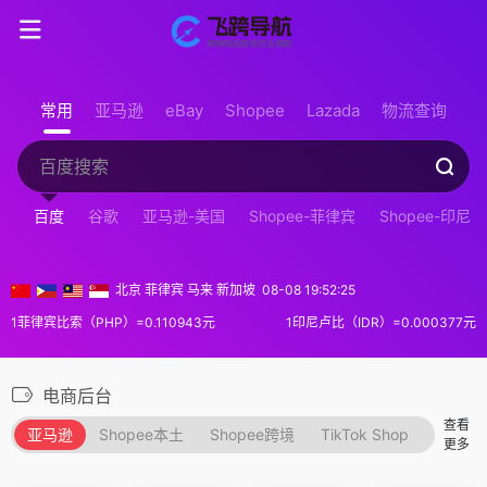
常用
亚马逊
eBay
Shopee
Lazada
物流查询
百度
谷歌
亚马逊-美国
Shopee-菲律宾
Shopee-印尼
北京 菲律宾 马来 新加坡
08-08 19:52:26
1菲律宾比索（PHP）=0.110943元
1印尼卢比（IDR）=0.000377元
电商后台
查看
亚马逊
Shopee本土
Shopee跨境
TikTok Shop
Temu
更多