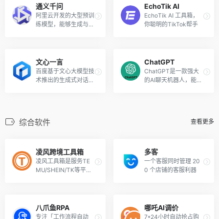
通义千问
EchoTik AI
阿里云开发的大型预训
EchoTik AI 工具箱，
练模型，能够生成与给
你聪明的TikTok帮手
定词语相关的高质量文
本，帮助用户提高创造
力和创新能力。
文心一言
ChatGPT
百度基于文心大模型技
ChatGPT是一款强大
术推出的生成式对话产
的AI聊天机器人，能够
品，提供自然、流畅的
进行流畅、自然的语言
语言交互，为用户带来
对话和生成各种文本内
全新的智能对话体验。
容。
综合软件
查看更多
凌风跨境工具箱
多客
凌风工具箱是服务TE
一个客服同时管理 20
MU/SHEIN/TK等平台
0 个店铺的客服利器
商家的一站式工具
八爪鱼RPA
哪吒AI调价
专注「工作流程自动
7*24小时自动抢占购