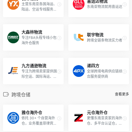
喜运达物流
主营东南亚各国海运、
东南亚物流就用喜运达
陆运、空运专线服务，
为独立站，SHOPEE\L
AZADA\TikTok Shop
等平台本土店铺卖家提
供全链路个性化物流解
大森林物流
联宇物流
决方案！
专注FBA头程专线小包
跨境全链条物流实力者
海外仓服务
九方通逊物流
递四方
专注为跨境卖家提供国
全球跨境电商供应链综
际空运、国际海运、国
合服务提供商
际小包、海外仓等服务
跨境仓储
查看更多
雅仓海外仓
元仓海外仓
依托 30+ 个自营海外
更懂东南亚卖家的海外
仓，业务覆盖菲律宾、
仓、多平台认证仓，覆
马来西亚、越南、泰
盖印、马、泰、越、菲