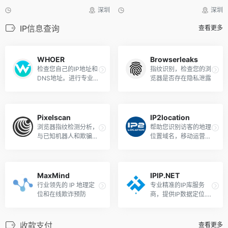
深圳
深圳
IP信息查询
查看更多
WHOER
Browserleaks
检查您自己的IP地址和
指纹识别，检查您的浏
DNS地址。进行专业
览器是否存在隐私泄露
的IP查询检测,IP匿名
度检测,DNS泄漏和IP
匿名度评估。
Pixelscan
IP2location
浏览器指纹检测分析，
帮助您识别访客的地理
与已知机器人和欺骗位
位置域名，移动运营
置的数据库进行比较。
商，IP代理等信息
MaxMind
IPIP.NET
行业领先的 IP 地理定
专业精准的IP库服务
位和在线欺诈预防
商，提供IP数据定位. 
使用 IP 地址来确定用
户的地理位置信息。
收款支付
查看更多