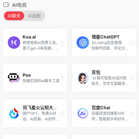
AI电商
AI聊天
AI画图
Kua.ai
领星ChatGPT
跨境电商AI免费工具，
从Listing信息管理、
基于gpt-4来搭建，应
到邮件回复、评论分析
用场景主要是跨境领
等销售全流程，将全面
域，不管是亚马逊还是
高效助力卖家运营与管
独立站。
理。
豆包
Poe
 AI 聊天智能对话问答
快捷实用的AI聊天工具
助手，写作文案翻译情
感陪伴编程全能工具
讯飞星火认知大模型
百度Chai
国产GPT，免费AI对
百度研发的搜索AI伙
话、AI绘画、AI创作等
伴，智能助手和好伙
功能
伴，能够协助用户完成
范围广泛的任务并提供
有关各种主题的信息。