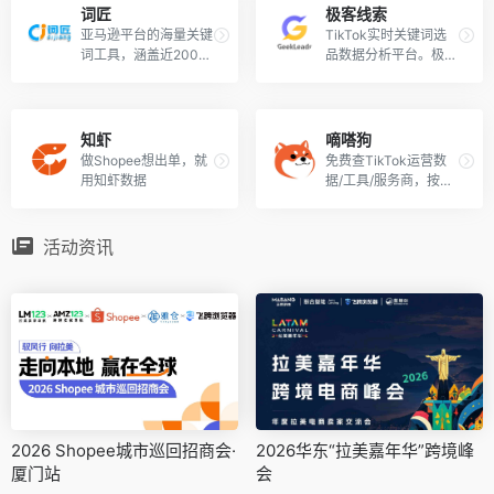
词匠
极客线索
亚马逊平台的海量关键
TikTok实时关键词选
词工具，涵盖近200亿
品数据分析平台。极客
条数据
线索致力于通过数据，
帮助TikTok卖家选品
和运营进行科学决策，
带动全球生意增长。
知虾
嘀嗒狗
做Shopee想出单，就
免费查TikTok运营数
用知虾数据
据/工具/服务商，按业
务找资源
活动资讯
2026 Shopee城市巡回招商会·
2026华东“拉美嘉年华”跨境峰
厦门站
会