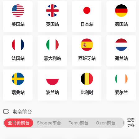
美国站
英国站
日本站
德国站
法国站
意大利站
西班牙站
荷兰站
瑞典站
波兰站
比利时
爱尔兰
电商前台
查看
亚马逊前台
Shopee前台
Temu前台
Ozon前台
Lazad
更多