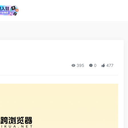
395
0
477