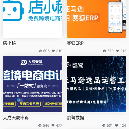
店小秘
赛狐ERP
606
319
570
212
大成天晟申诉
鸥鹭数据
546
477
501
424