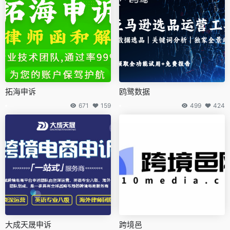
拓海申诉
鸥鹭数据
671
159
499
424
大成天晟申诉
跨境邑