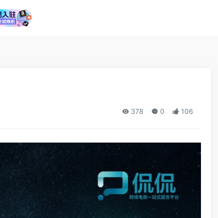
378
0
106