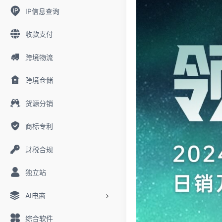
IP信息查询
收款支付
跨境物流
跨境仓储
货源分销
商标专利
财税合规
独立站
AI电商
综合软件