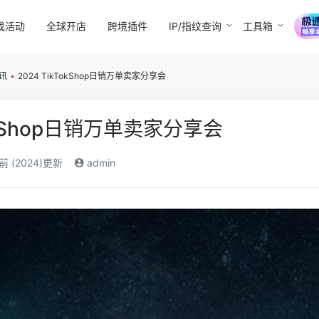
找活动
全球开店
跨境插件
IP/指纹查询
工具箱
讯
•
2024 TikTokShop日销万单卖家分享会
TokShop日销万单卖家分享会
前 (2024)更新
admin