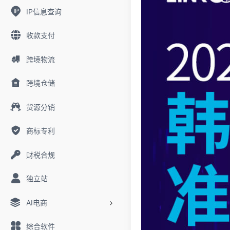
IP信息查询
收款支付
跨境物流
跨境仓储
货源分销
商标专利
财税合规
独立站
AI电商
综合软件