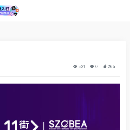
521
0
265