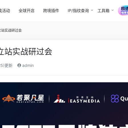
找活动
全球开店
跨境插件
IP/指纹查询
工具箱
独立站实战研过会
独立站实战研过会
25)更新
admin