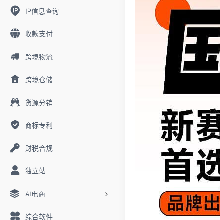
IP信息查询
收款支付
跨境物流
跨境仓储
货源分销
商标专利
财税合规
独立站
AI电商
综合软件