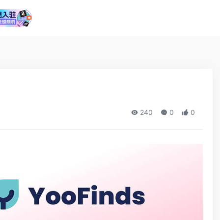
240
0
0