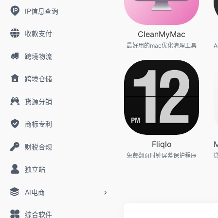
IP信息查询
收款支付
CleanMyMac
最好用的mac优化清理工具
跨境物流
跨境仓储
货源分销
商标专利
Fliqlo
财税合规
免费翻页时钟屏幕保护程序
独立站
AI电商
综合软件