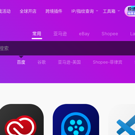
找活动
全球开店
跨境插件
IP/指纹查询
工具箱
常用
亚马逊
eBay
Shopee
L
百度
谷歌
亚马逊-美国
Shopee-菲律宾