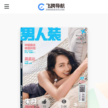
19
3.6K