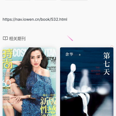
https://nav.iowen.cn/book/532.html
相关期刊