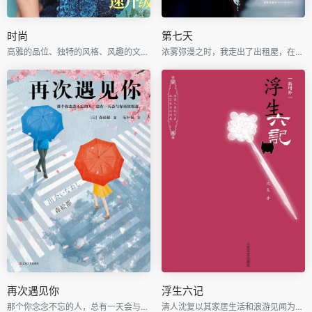
时尚
第七天
高雅的品位、独特的风格、风趣的文字、新颖的设计
浓雾弥漫之时，我走出了出租屋，在空虚混沌的城市里孑孓而行。
再次遇见你
浮生六记
那个你念念不忘的人，总有一天会与你再次相遇。
清人沈复以其家居生活和浪游见闻为内容写成的《浮生六记》，为中国文学史上的一支奇葩。