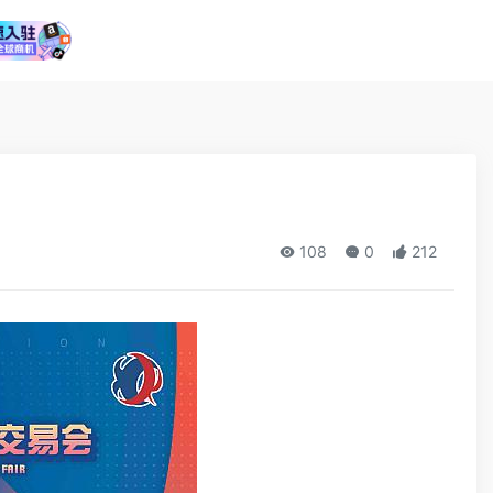
108
0
212