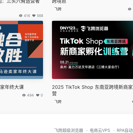
利润：三头六臂运营者
跨境邑
飞跨
416
568
逊卖家年终大课
2025 TikTok Shop 东南亚跨境新
营
494
0
飞跨
飞跨超级浏览器
电商云VPS
RPA自