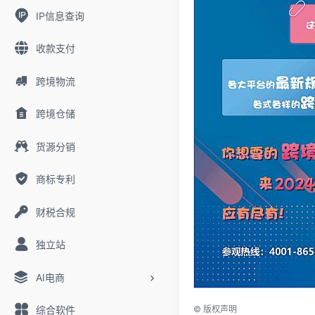
IP信息查询
收款支付
跨境物流
跨境仓储
货源分销
商标专利
财税合规
独立站
AI电商
综合软件
©
版权声明