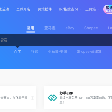
找活动
全球开店
跨境插件
IP/指纹查询
工具箱
常用
亚马逊
eBay
Shopee
L
百度
谷歌
亚马逊-美国
Shopee-菲律宾
妙手ERP
安全而来，在飞跨用独
跨境电商免费ERP，60万卖家首选，不
。
量！