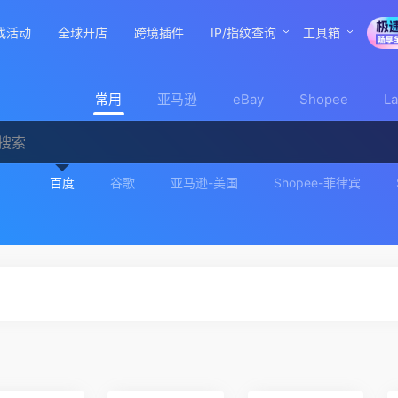
找活动
全球开店
跨境插件
IP/指纹查询
工具箱
常用
亚马逊
eBay
Shopee
L
百度
谷歌
亚马逊-美国
Shopee-菲律宾