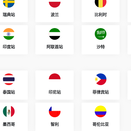
瑞典站
波兰
比利时
印度站
阿联酋站
沙特
泰国站
印尼站
菲律宾站
墨西哥
智利
哥伦比亚