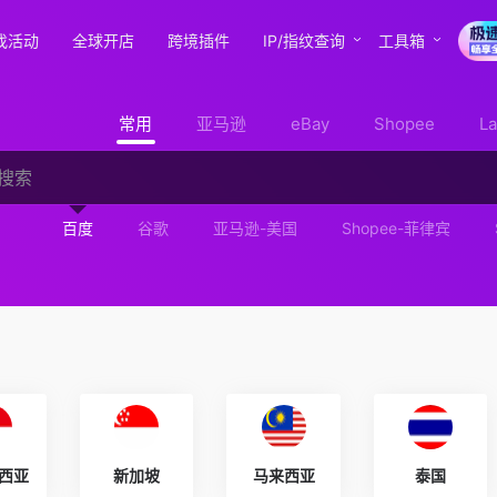
找活动
全球开店
跨境插件
IP/指纹查询
工具箱
常用
亚马逊
eBay
Shopee
L
百度
谷歌
亚马逊-美国
Shopee-菲律宾
西亚
新加坡
马来西亚
泰国