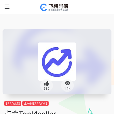
530
1.4K
ERP/WMS
亚马逊ERP/WMS
点金Tool4seller