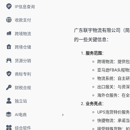
IP信息查询
收款支付
广东联宇物流有限公司（简
跨境物流
的一些关键信息：
跨境仓储
服务范围
：
货源分销
跨境物流：提供包
亚马逊FBA头程
商标专利
物流系统：自主研
出口报关：与资深
财税合规
海外仓服务：在全
独立站
业务亮点
：
UPS泡货特价服
AI电商
快捷物流：承诺当
综合软件
接受特殊货物：如