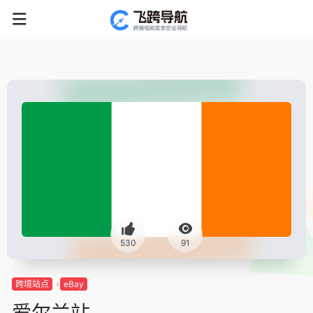
530
91
跨境站点
eBay
爱尔兰站