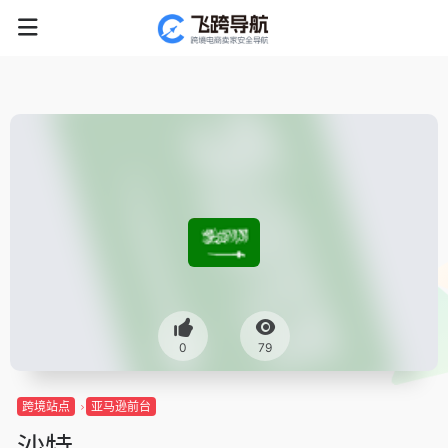
0
79
跨境站点
亚马逊前台
沙特