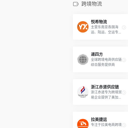
跨境物流
悦希物流
主营东南亚各国海
运、陆运、空运专线
服务，为独立站，S
HOPEE\LAZADA\Ti
kTok Shop等平台本
土店铺卖家提供全链
递四方
路个性化物流解决方
全球跨境电商供应链
案！
综合服务提供商
浙江赤道供应链
浙江赤道专为跨境贸
易企业提供了美加等
国家一站式跨境物流
服务。
拉美捷运
专注于拉美电商跨境