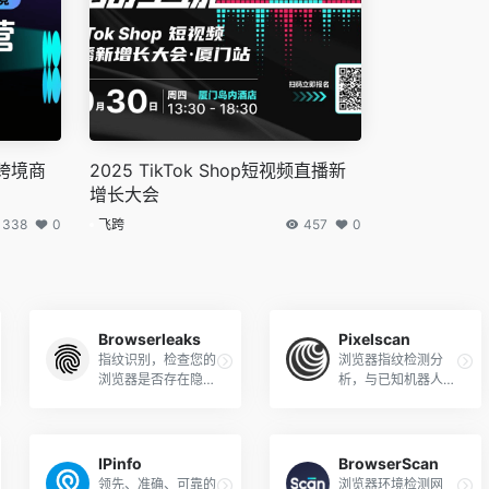
亚跨境商
2025 TikTok Shop短视频直播新
增长大会
338
0
飞跨
457
0
Browserleaks
Pixelscan
指纹识别，检查您的
浏览器指纹检测分
浏览器是否存在隐私
析，与已知机器人和
泄露
欺骗位置的数据库进
行比较。
IPinfo
BrowserScan
领先、准确、可靠的
浏览器环境检测网