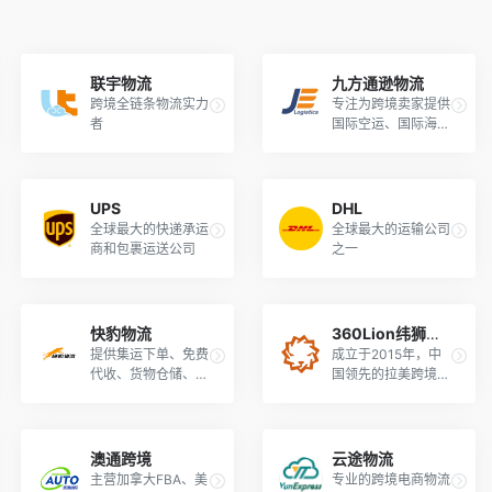
联宇物流
九方通逊物流
跨境全链条物流实力
专注为跨境卖家提供
者
国际空运、国际海
运、国际小包、海外
仓等服务
UPS
DHL
全球最大的快递承运
全球最大的运输公司
商和包裹运送公司
之一
快豹物流
360Lion纬狮物流
提供集运下单、免费
成立于2015年，中
代收、货物仓储、国
国领先的拉美跨境电
际转运等服务
商物流服务商，致力
于为跨境电商行业提
供跨境物流解决方案
与仓储服务。
澳通跨境
云途物流
主营加拿大FBA、美
专业的跨境电商物流