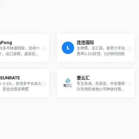
gPong
连连国际
台多币种速到账，支持11
全牌照，无汇损，新势力平台
AT，出口退税，虚拟信用
费率0.2%封顶，5分钟内到账
SUNRATE
壹云汇
0-0.5%，支持多平台本土
专注非洲、东南亚、中东等新
，安全合规多牌照
兴市场的本地小币种收付款及
汇率管理