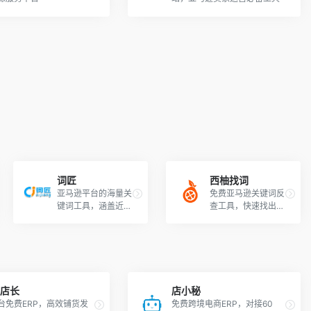
词匠
西柚找词
亚马逊平台的海量关
免费亚马逊关键词反
键词工具，涵盖近2
查工具，快速找出A
00亿条数据
SIN出单词。
果店长
店小秘
台免费ERP，高效铺货发
免费跨境电商ERP，对接60