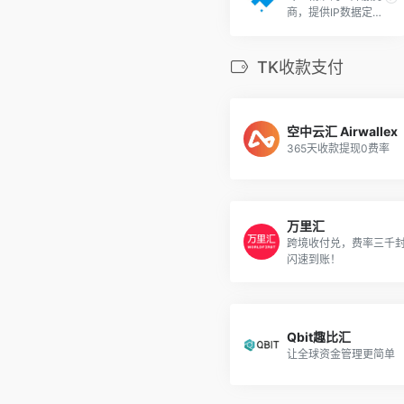
商，提供IP数据定
位. 使用 IP 地址来确
定用户的地理位置信
息。
TK收款支付
空中云汇 Airwallex
365天收款提现0费率
万里汇
跨境收付兑，费率三千
闪速到账！
Qbit趣比汇
让全球资金管理更简单