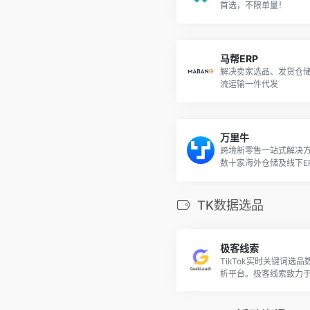
首选，不限单量！
马帮ERP
解决卖家选品、发货仓
流运输一件代发
万里牛
跨境新零售一站式解决
数十家海外仓储及线下ER
务系统对接
TK数据选品
极客线索
TikTok实时关键词选品
析平台。极客线索致力
数据，帮助TikTok卖家
运营进行科学决策，带