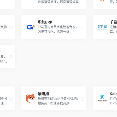
数据运营闭环，提高运营效率
货，
积加ERP
千易
储及物
亚马逊电商数字化管理专家，
进销
数据可视化，运营分析
算，
方案，
P/财
嘀嗒狗
Kal
数据分
免费查TikTok运营数据/工具/
Ti
于通过
服务商，按业务找资源
Ti
选品和
品挖
动全球