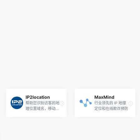
IP2location
MaxMind
帮助您识别访客的地
行业领先的 IP 地理
理位置域名，移动运
定位和在线欺诈预防
营商，IP代理等信息