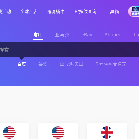
找活动
全球开店
跨境插件
IP/指纹查询
工具箱
常用
亚马逊
eBay
Shopee
L
百度
谷歌
亚马逊-美国
Shopee-菲律宾