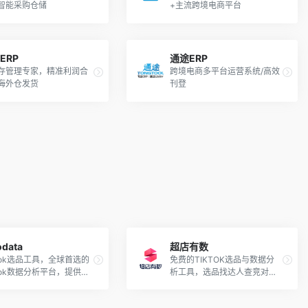
智能采购仓储
+主流跨境电商平台
ERP
通途ERP
存管理专家，精准利润合
跨境电商多平台运营系统/高效
海外仓发货
刊登
odata
超店有数
kTok选品工具，全球首选的
免费的TIKTOK选品与数据分
kTok数据分析平台，提供爆
析工具，选品找达人查竞对发
掘、达人建联等服务
现TK商机。