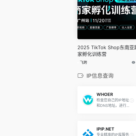
2025 TikTok Shop东南
家孵化训练营
飞跨
IP信息查询
WHOER
检查您自己的IP地址
和DNS地址。进行
专业的IP查询检测,I
P匿名度检测,DNS
泄漏和IP匿名度评
估。
IPIP.NET
专业精准的IP库服务