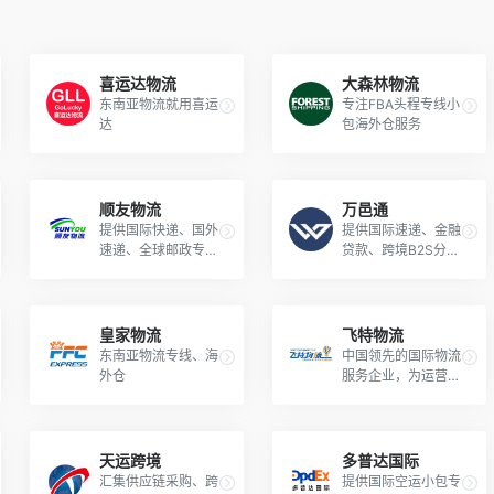
喜运达物流
大森林物流
东南亚物流就用喜运
专注FBA头程专线小
达
包海外仓服务
顺友物流
万邑通
提供国际快递、国外
提供国际速递、金融
速递、全球邮政专
贷款、跨境B2S分销
线、全球邮政小包
服务
皇家物流
飞特物流
东南亚物流专线、海
中国领先的国际物流
外仓
服务企业，为运营商
提供跨境物流服务。
天运跨境
多普达国际
汇集供应链采购、跨
提供国际空运小包专