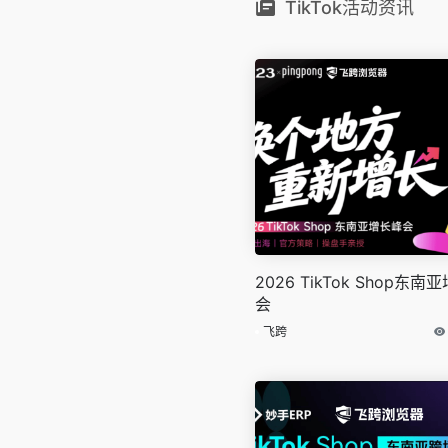
生意增长。
TikTok活动资讯
2026 TikTok Shop东南
会
飞跨