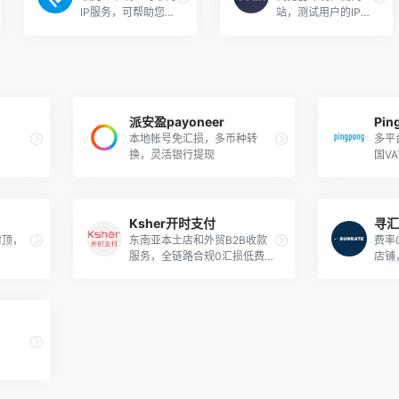
IP服务，可帮助您识
站，测试用户的IP地
别、定位和理解 Inte
址、浏览器指纹、D
rnet 上的任何 IP 地
NS解析、代理检测
址。
派安盈payoneer
Pin
本地帐号免汇损，多币种转
多平
换，灵活银行提现
国V
卡
Ksher开时支付
寻汇
封顶，
东南亚本土店和外贸B2B收款
费率
服务，全链路合规0汇损低费
店铺
率。