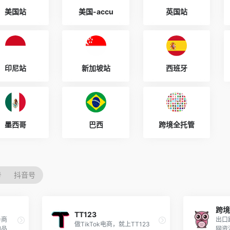
美国站
美国-accu
英国站
印尼站
新加坡站
西班牙
墨西哥
巴西
跨境全托管
号
抖音号
跨
TT123
务商
出口
做TikTok电商，就上TT123
的品牌
网资