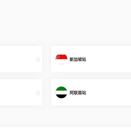
新加坡站
阿联酋站