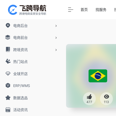
首页
找服务
电商后台
电商前台
跨境资讯
热门站点
全球开店
ERP/WMS
数据选品
477
113
活动资讯