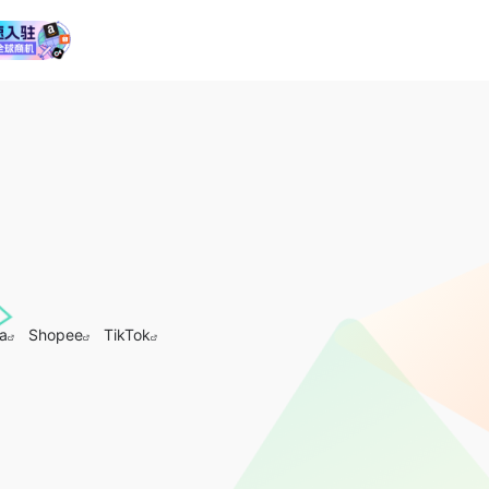
a
Shopee
TikTok