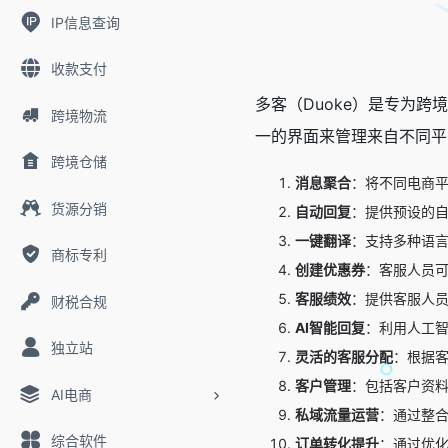
IP信息查询
收款支付
多客（Duoke）是专为跨
跨境物流
一的界面来管理来自不同平
跨境仓储
消息聚合
：将不同电商
货源分销
自动回复
：提供预设的
一键翻译
：支持多种语
商标专利
创建优惠券
：客服人员
客服绩效
：提供客服人
财税合规
AI智能回复
：利用人工
独立站
灵活的客服分配
：根据
客户管理
：包括客户资
AI电商
私域流量运营
：通过整合
综合软件
订单转化提升
：通过优