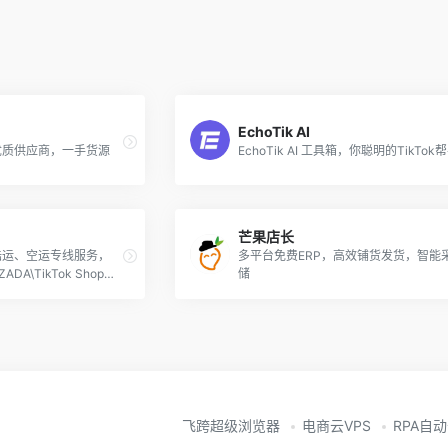
EchoTik AI
优质供应商，一手货源
EchoTik AI 工具箱，你聪明的TikTok
芒果店长
陆运、空运专线服务，
多平台免费ERP，高效铺货发货，智能
DA\TikTok Shop等
储
全链路个性化物流解决
飞跨超级浏览器
电商云VPS
RPA自