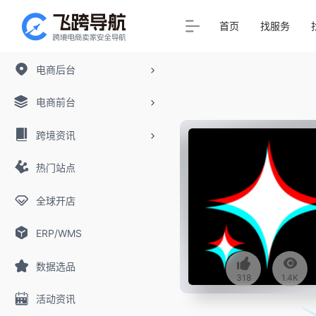
首页
找服务
电商后台
电商前台
跨境资讯
热门站点
全球开店
ERP/WMS
数据选品
318
1.4K
活动资讯