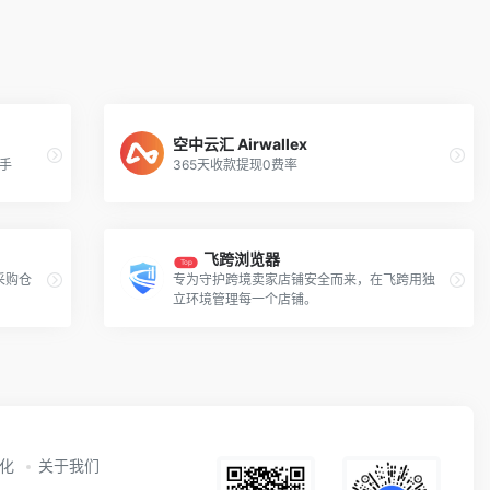
空中云汇 Airwallex
帮手
365天收款提现0费率
飞跨浏览器
Top
采购仓
专为守护跨境卖家店铺安全而来，在飞跨用独
立环境管理每一个店铺。
动化
关于我们