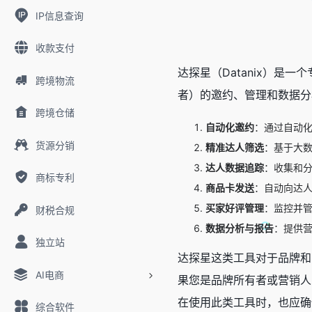
IP信息查询
收款支付
达探星（Datanix）是
跨境物流
者）的邀约、管理和数据分
跨境仓储
自动化邀约
：通过自动化
货源分销
精准达人筛选
：基于大数
达人数据追踪
：收集和
商标专利
商品卡发送
：自动向达
买家好评管理
：监控并
财税合规
数据分析与报告
：提供
独立站
达探星这类工具对于品牌和
AI电商
果您是品牌所有者或营销人
在使用此类工具时，也应确
综合软件