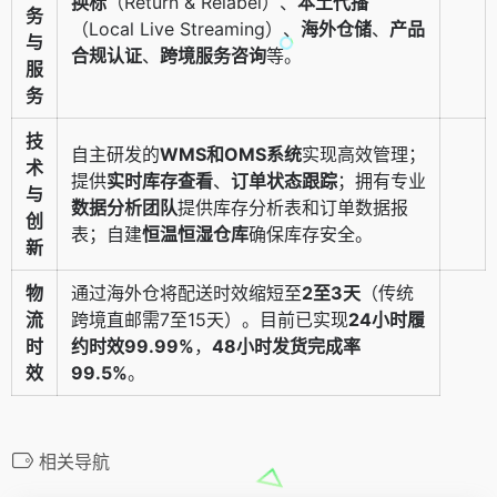
换标
（Return & Relabel）、
本土代播
务
（Local Live Streaming）、
海外仓储
、
产品
与
合规认证
、
跨境服务咨询
等。
服
务
技
自主研发的
WMS和OMS系统
实现高效管理；
术
提供
实时库存查看
、
订单状态跟踪
；拥有专业
与
数据分析团队
提供库存分析表和订单数据报
创
表；自建
恒温恒湿仓库
确保库存安全。
新
物
通过海外仓将配送时效缩短至
2至3天
（传统
流
跨境直邮需7至15天）。目前已实现
24小时履
时
约时效99.99%
，
48小时发货完成率
效
99.5%
。
相关导航