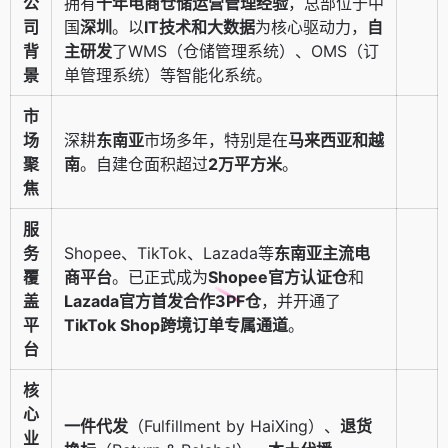
公
拥有
十年电商仓储运营管理经验
，总部位于中
司
国
深圳
。以
IT技术和大数据
为核心驱动力，
自
背
主研发
了WMS（仓储管理系统）、OMS（订
景
单管理系统）等智能化系统。
市
场
深耕
东南亚
市场多年，特别是在
马来西亚和越
聚
南
。自建仓面积超过
2万平方米
。
焦
服
务
Shopee、TikTok、Lazada等
东南亚主流电
覆
商平台
。已正式成为
Shopee官方认证仓
和
盖
Lazada官方首发合作3PF仓
，并开通了
平
TikTok Shop跨境订单专属通道
。
台
核
心
一件代发
（Fulfillment by HaiXing）、
退货
业