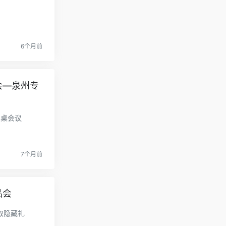
6个月前
会—泉州专
圆桌会议
7个月前
品会
领取隐藏礼