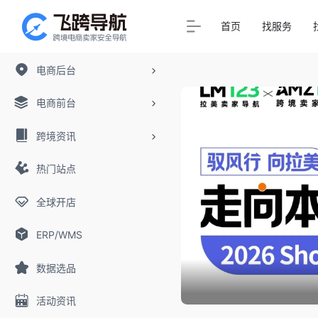
首页
找服务
电商后台
电商前台
跨境资讯
热门站点
全球开店
ERP/WMS
数据选品
货出海
活动资讯