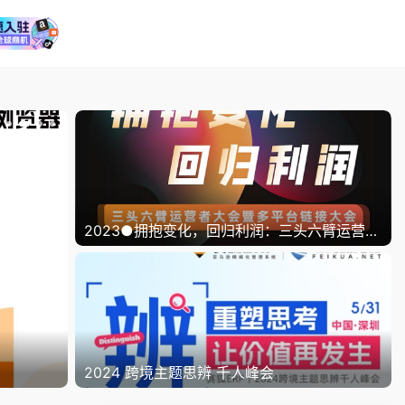
2023●拥抱变化，回归利润：三头六臂运营者大会暨多平台链接大会
2026华东“拉美
2024 跨境主题思辨 千人峰会