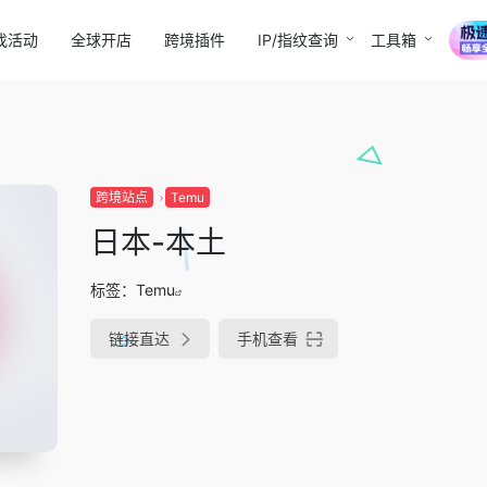
找活动
全球开店
跨境插件
IP/指纹查询
工具箱
跨境站点
Temu
日本-本土
标签：
Temu
链接直达
手机查看