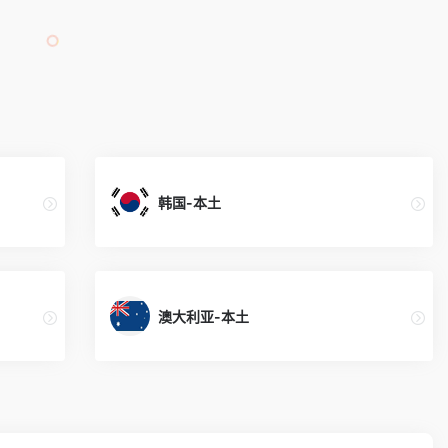
韩国-本土
澳大利亚-本土