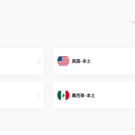
美国-本土
墨西哥-本土