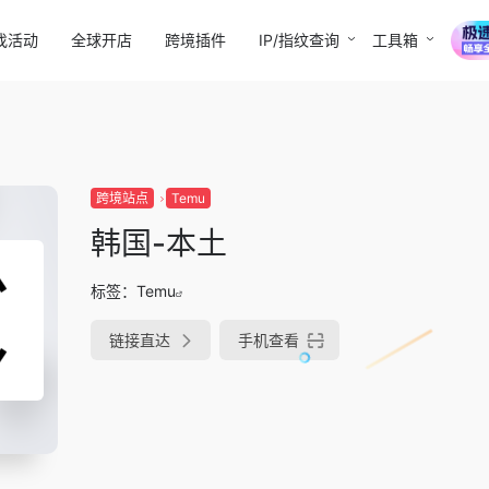
找活动
全球开店
跨境插件
IP/指纹查询
工具箱
跨境站点
Temu
韩国-本土
标签：
Temu
链接直达
手机查看