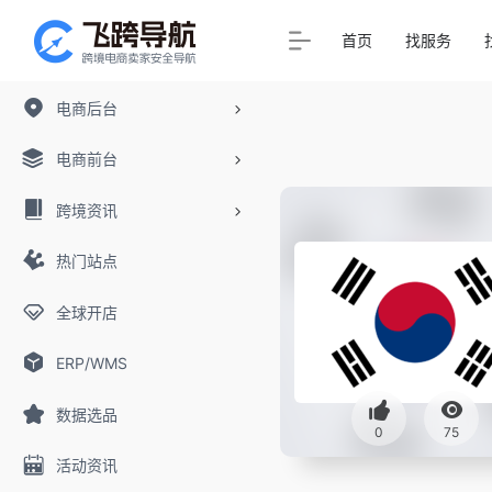
首页
找服务
电商后台
电商前台
跨境资讯
热门站点
全球开店
ERP/WMS
数据选品
0
75
活动资讯