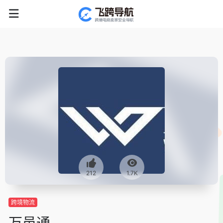
212
1.7K
跨境物流
万邑通