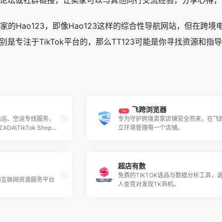
论坛或社群链接，让卖家可以与其他同行交流经验，分享心得，
ok卖家的Hao123，即像Hao123这样的综合性导航网站，但在
是专注于TikTok平台的，那么TT123可能是你寻找资源和指
飞跨浏览器
Top
陆运、空运专线服务，
专为守护跨境卖家店铺安全而来，在飞
DA\TikTok Shop等
立环境管理每一个店铺。
全链路个性化物流解决
超店有数
免费的TIKTOK选品与数据分析工具，
的互联网资源服务平台
人查竞对发现TK商机。