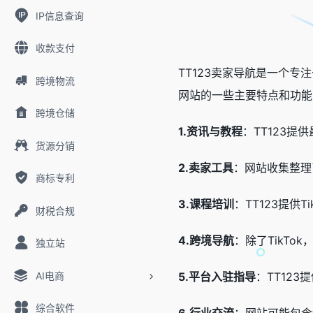
IP信息查询
收款支付
TT123卖家导航是一个专
跨境物流
网站的一些主要特点和功能
跨境仓储
1.资讯与教程
：TT123提
货源分销
2.卖家工具
：网站收集整理
商标专利
3.课程培训
：TT123提供
财税合规
4.跨境导航
：除了TikT
独立站
AI电商
5.平台入驻指导
：TT12
综合软件