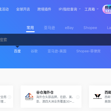
找活动
全球开店
跨境插件
IP/指纹查询
工具箱
常用
亚马逊
eBay
Shopee
L
百度
谷歌
亚马逊-美国
Shopee-菲律宾
谷仓海外仓
西
安全而
海外仓头部品牌，在欧、美、
西邮
管理每
亚、澳四大洲业务覆盖30+国
美国
家，面积超100万平方米，日
均订单超40万单