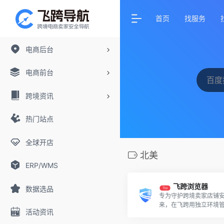
首页
找服务
电商后台
电商前台
跨境资讯
热门站点
全球开店
北美
ERP/WMS
飞跨浏览器
数据选品
Top
专为守护跨境卖家店铺
来，在飞跨用独立环境
活动资讯
一个店铺。