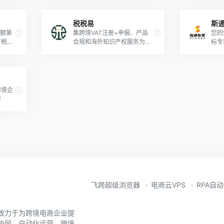
税税易
斯
份额第
集跨境VAT注册+申报、产品
您的
牙税局
合规和海外知识产权服务为一
标专
体的SAAS平台
跨境企
障
飞跨超级浏览器
电商云VPS
RPA自
致力于为跨境电商企业提
协同、自动化运营、跨境