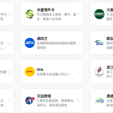
仓盛海外仓
大
一件代
专注美国本土美西、美中、美
专注
标等
东、美南六仓布局
服务
递四方
顺
际空
全球跨境电商供应链综合服务
提供
包、海
提供商
球邮
浙
DHL
和包裹
浙江
全球最大的运输公司之一
供了
流服
天运跨境
澳
务企
汇集供应链采购、跨境物流、
主营
物流服
海外仓、库存清仓服务
欧洲