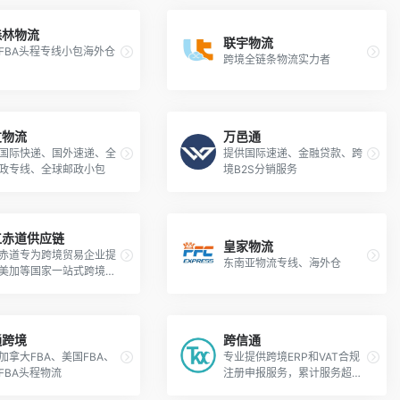
链路个性化物流解决方案！
森林物流
联宇物流
FBA头程专线小包海外仓
跨境全链条物流实力者
友物流
万邑通
国际快递、国外速递、全
提供国际速递、金融贷款、跨
政专线、全球邮政小包
境B2S分销服务
江赤道供应链
皇家物流
赤道专为跨境贸易企业提
东南亚物流专线、海外仓
美加等国家一站式跨境物
务。
通跨境
跨信通
加拿大FBA、美国FBA、
专业提供跨境ERP和VAT合规
FBA头程物流
注册申报服务，累计服务超12
万+客户