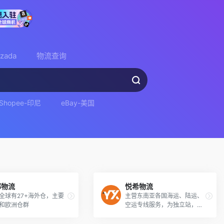
azada
物流查询
Shopee-印尼
eBay-美国
邮物流
悦希物流
全球有27+海外仓，主要
主营东南亚各国海运、陆运、
和欧洲仓群
空运专线服务，为独立站，S
HOPEE\LAZADA\TikTok Sho
p等平台本土店铺卖家提供全