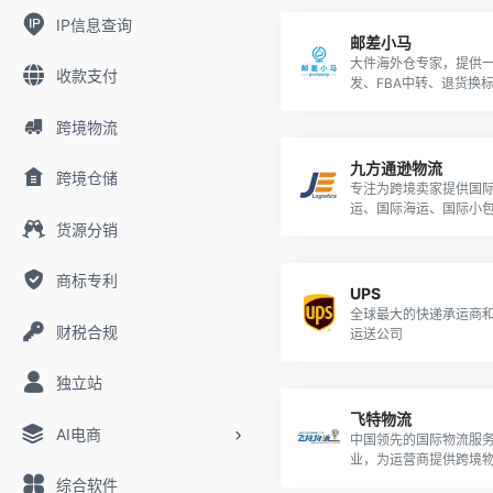
IP信息查询
邮差小马
大件海外仓专家，提供
收款支付
发、FBA中转、退货换
跨境物流
九方通逊物流
跨境仓储
专注为跨境卖家提供国
运、国际海运、国际小
货源分销
外仓等服务
商标专利
UPS
全球最大的快递承运商
财税合规
运送公司
独立站
飞特物流
AI电商
中国领先的国际物流服
业，为运营商提供跨境
务。
综合软件