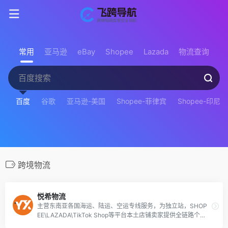
常用
亚马逊
eBay
Shopee
Lazada
物流查询
百度
谷歌
亚马逊-美国
Shopee-菲律宾
Shopee-印尼
跨境物流
悦希物流
主营东南亚各国海运、陆运、空运专线服务，为独立站，SHOP
EE\LAZADA\TikTok Shop等平台本土店铺卖家提供全链路个性
化物流解决方案！